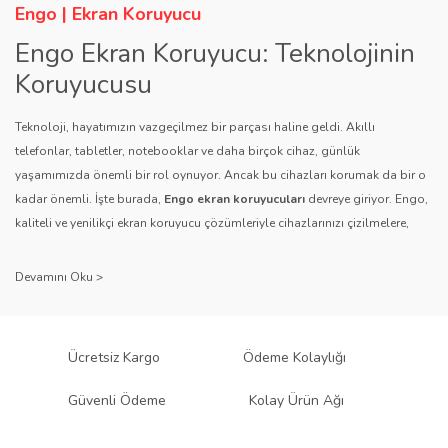
Engo | Ekran Koruyucu
Engo Ekran Koruyucu: Teknolojinin
Koruyucusu
Teknoloji, hayatımızın vazgeçilmez bir parçası haline geldi. Akıllı
telefonlar, tabletler, notebooklar ve daha birçok cihaz, günlük
yaşamımızda önemli bir rol oynuyor. Ancak bu cihazları korumak da bir o
kadar önemli. İşte burada,
Engo ekran koruyucuları
devreye giriyor. Engo,
kaliteli ve yenilikçi ekran koruyucu çözümleriyle cihazlarınızı çizilmelere,
darbelere ve diğer dış etkenlere karşı koruyarak, uzun ömürlü bir kullanım
sağlıyor.
Kalite ve Güvenin Adresi: Engo
Engo ekran koruyucuları
, uzun yıllara dayanan tecrübesi ve teknolojiye
Ücretsiz Kargo
Ödeme Kolaylığı
olan tutkusu ile tanınır. Müşteri memnuniyetini ön planda tutan marka, her
ürününü titiz bir kalite kontrol sürecinden geçirir. Kullanıcı dostu tasarımı
Güvenli Ödeme
Kolay Ürün Ağı
ve dayanıklı malzeme yapısıyla Engo, teknolojiyi koruma konusunda
güvenilir bir çözüm sunar.