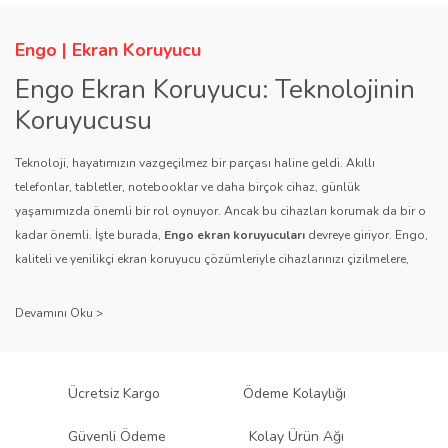
Engo | Ekran Koruyucu
Engo Ekran Koruyucu: Teknolojinin
Koruyucusu
Teknoloji, hayatımızın vazgeçilmez bir parçası haline geldi. Akıllı
telefonlar, tabletler, notebooklar ve daha birçok cihaz, günlük
yaşamımızda önemli bir rol oynuyor. Ancak bu cihazları korumak da bir o
kadar önemli. İşte burada,
Engo ekran koruyucuları
devreye giriyor. Engo,
kaliteli ve yenilikçi ekran koruyucu çözümleriyle cihazlarınızı çizilmelere,
darbelere ve diğer dış etkenlere karşı koruyarak, uzun ömürlü bir kullanım
sağlıyor.
Kalite ve Güvenin Adresi: Engo
Engo ekran koruyucuları
, uzun yıllara dayanan tecrübesi ve teknolojiye
Ücretsiz Kargo
Ödeme Kolaylığı
olan tutkusu ile tanınır. Müşteri memnuniyetini ön planda tutan marka, her
ürününü titiz bir kalite kontrol sürecinden geçirir. Kullanıcı dostu tasarımı
Güvenli Ödeme
Kolay Ürün Ağı