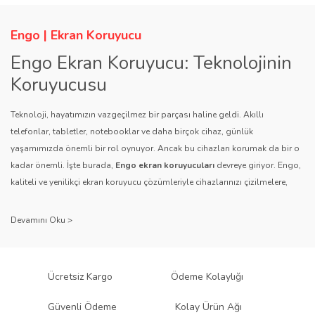
Engo | Ekran Koruyucu
Engo Ekran Koruyucu: Teknolojinin
Koruyucusu
Teknoloji, hayatımızın vazgeçilmez bir parçası haline geldi. Akıllı
telefonlar, tabletler, notebooklar ve daha birçok cihaz, günlük
yaşamımızda önemli bir rol oynuyor. Ancak bu cihazları korumak da bir o
kadar önemli. İşte burada,
Engo ekran koruyucuları
devreye giriyor. Engo,
kaliteli ve yenilikçi ekran koruyucu çözümleriyle cihazlarınızı çizilmelere,
darbelere ve diğer dış etkenlere karşı koruyarak, uzun ömürlü bir kullanım
sağlıyor.
Kalite ve Güvenin Adresi: Engo
Engo ekran koruyucuları
, uzun yıllara dayanan tecrübesi ve teknolojiye
Ücretsiz Kargo
Ödeme Kolaylığı
olan tutkusu ile tanınır. Müşteri memnuniyetini ön planda tutan marka, her
ürününü titiz bir kalite kontrol sürecinden geçirir. Kullanıcı dostu tasarımı
Güvenli Ödeme
Kolay Ürün Ağı