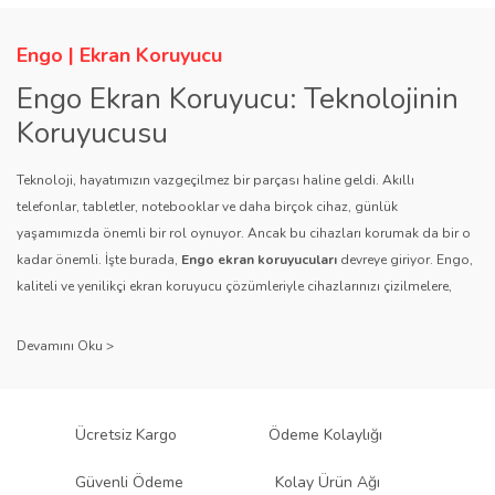
Engo | Ekran Koruyucu
Engo Ekran Koruyucu: Teknolojinin
Koruyucusu
Teknoloji, hayatımızın vazgeçilmez bir parçası haline geldi. Akıllı
telefonlar, tabletler, notebooklar ve daha birçok cihaz, günlük
yaşamımızda önemli bir rol oynuyor. Ancak bu cihazları korumak da bir o
kadar önemli. İşte burada,
Engo ekran koruyucuları
devreye giriyor. Engo,
kaliteli ve yenilikçi ekran koruyucu çözümleriyle cihazlarınızı çizilmelere,
darbelere ve diğer dış etkenlere karşı koruyarak, uzun ömürlü bir kullanım
sağlıyor.
Kalite ve Güvenin Adresi: Engo
Engo ekran koruyucuları
, uzun yıllara dayanan tecrübesi ve teknolojiye
Ücretsiz Kargo
Ödeme Kolaylığı
olan tutkusu ile tanınır. Müşteri memnuniyetini ön planda tutan marka, her
ürününü titiz bir kalite kontrol sürecinden geçirir. Kullanıcı dostu tasarımı
Güvenli Ödeme
Kolay Ürün Ağı