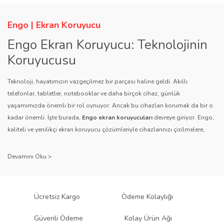
Engo | Ekran Koruyucu
Engo Ekran Koruyucu: Teknolojinin
Koruyucusu
Teknoloji, hayatımızın vazgeçilmez bir parçası haline geldi. Akıllı
telefonlar, tabletler, notebooklar ve daha birçok cihaz, günlük
yaşamımızda önemli bir rol oynuyor. Ancak bu cihazları korumak da bir o
kadar önemli. İşte burada,
Engo ekran koruyucuları
devreye giriyor. Engo,
kaliteli ve yenilikçi ekran koruyucu çözümleriyle cihazlarınızı çizilmelere,
darbelere ve diğer dış etkenlere karşı koruyarak, uzun ömürlü bir kullanım
sağlıyor.
Kalite ve Güvenin Adresi: Engo
Engo ekran koruyucuları
, uzun yıllara dayanan tecrübesi ve teknolojiye
Ücretsiz Kargo
Ödeme Kolaylığı
olan tutkusu ile tanınır. Müşteri memnuniyetini ön planda tutan marka, her
ürününü titiz bir kalite kontrol sürecinden geçirir. Kullanıcı dostu tasarımı
Güvenli Ödeme
Kolay Ürün Ağı