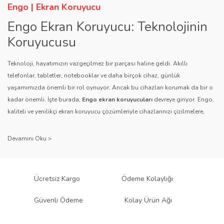
Engo | Ekran Koruyucu
Engo Ekran Koruyucu: Teknolojinin
Koruyucusu
Teknoloji, hayatımızın vazgeçilmez bir parçası haline geldi. Akıllı
telefonlar, tabletler, notebooklar ve daha birçok cihaz, günlük
yaşamımızda önemli bir rol oynuyor. Ancak bu cihazları korumak da bir o
kadar önemli. İşte burada,
Engo ekran koruyucuları
devreye giriyor. Engo,
kaliteli ve yenilikçi ekran koruyucu çözümleriyle cihazlarınızı çizilmelere,
darbelere ve diğer dış etkenlere karşı koruyarak, uzun ömürlü bir kullanım
sağlıyor.
Kalite ve Güvenin Adresi: Engo
Engo ekran koruyucuları
, uzun yıllara dayanan tecrübesi ve teknolojiye
Ücretsiz Kargo
Ödeme Kolaylığı
olan tutkusu ile tanınır. Müşteri memnuniyetini ön planda tutan marka, her
ürününü titiz bir kalite kontrol sürecinden geçirir. Kullanıcı dostu tasarımı
Güvenli Ödeme
Kolay Ürün Ağı
ve dayanıklı malzeme yapısıyla Engo, teknolojiyi koruma konusunda
güvenilir bir çözüm sunar.