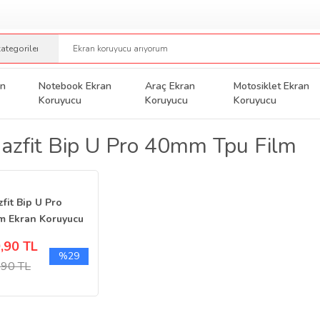
an
Notebook Ekran
Araç Ekran
Motosiklet Ekran
Koruyucu
Koruyucu
Koruyucu
zfit Bip U Pro 40mm Tpu Film
fit Bip U Pro
 Ekran Koruyucu
 Kaplama TPU
,90 TL
 2 Adet
%29
,90 TL