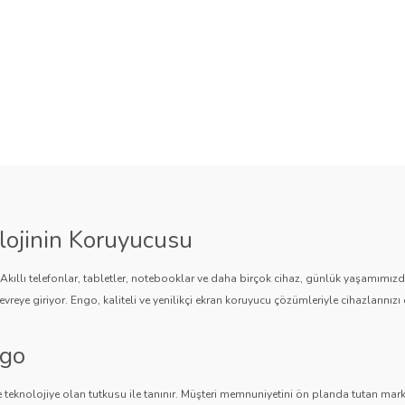
lojinin Koruyucusu
. Akıllı telefonlar, tabletler, notebooklar ve daha birçok cihaz, günlük yaşamımı
vreye giriyor. Engo, kaliteli ve yenilikçi ekran koruyucu çözümleriyle cihazlarınızı 
ngo
 teknolojiye olan tutkusu ile tanınır. Müşteri memnuniyetini ön planda tutan marka,