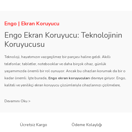
Engo | Ekran Koruyucu
Engo Ekran Koruyucu: Teknolojinin
Koruyucusu
Teknoloji, hayatımızın vazgeçilmez bir parçası haline geldi. Akıllı
telefonlar, tabletler, notebooklar ve daha birçok cihaz, günlük
yaşamımızda önemli bir rol oynuyor. Ancak bu cihazları korumak da bir o
kadar önemli. İşte burada,
Engo ekran koruyucuları
devreye giriyor. Engo,
kaliteli ve yenilikçi ekran koruyucu çözümleriyle cihazlarınızı çizilmelere,
darbelere ve diğer dış etkenlere karşı koruyarak, uzun ömürlü bir kullanım
sağlıyor.
Kalite ve Güvenin Adresi: Engo
Engo ekran koruyucuları
, uzun yıllara dayanan tecrübesi ve teknolojiye
Ücretsiz Kargo
Ödeme Kolaylığı
olan tutkusu ile tanınır. Müşteri memnuniyetini ön planda tutan marka, her