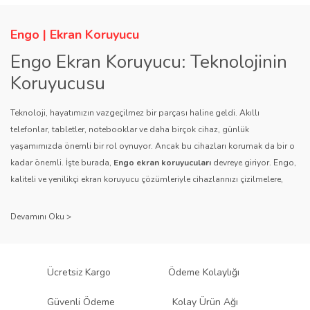
Engo | Ekran Koruyucu
Engo Ekran Koruyucu: Teknolojinin
Koruyucusu
Teknoloji, hayatımızın vazgeçilmez bir parçası haline geldi. Akıllı
telefonlar, tabletler, notebooklar ve daha birçok cihaz, günlük
yaşamımızda önemli bir rol oynuyor. Ancak bu cihazları korumak da bir o
kadar önemli. İşte burada,
Engo ekran koruyucuları
devreye giriyor. Engo,
kaliteli ve yenilikçi ekran koruyucu çözümleriyle cihazlarınızı çizilmelere,
darbelere ve diğer dış etkenlere karşı koruyarak, uzun ömürlü bir kullanım
sağlıyor.
Kalite ve Güvenin Adresi: Engo
Engo ekran koruyucuları
, uzun yıllara dayanan tecrübesi ve teknolojiye
Ücretsiz Kargo
Ödeme Kolaylığı
olan tutkusu ile tanınır. Müşteri memnuniyetini ön planda tutan marka, her
ürününü titiz bir kalite kontrol sürecinden geçirir. Kullanıcı dostu tasarımı
Güvenli Ödeme
Kolay Ürün Ağı