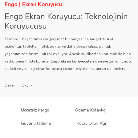
Engo | Ekran Koruyucu
Engo Ekran Koruyucu: Teknolojinin
Koruyucusu
Teknoloji, hayatımızın vazgeçilmez bir parçası haline geldi. Akıllı
telefonlar, tabletler, notebooklar ve daha birçok cihaz, günlük
yaşamımızda önemli bir rol oynuyor. Ancak bu cihazları korumak da bir o
kadar önemli. İşte burada,
Engo ekran koruyucuları
devreye giriyor. Engo,
kaliteli ve yenilikçi ekran koruyucu çözümleriyle cihazlarınızı çizilmelere,
darbelere ve diğer dış etkenlere karşı koruyarak, uzun ömürlü bir kullanım
sağlıyor.
Kalite ve Güvenin Adresi: Engo
Engo ekran koruyucuları
, uzun yıllara dayanan tecrübesi ve teknolojiye
Ücretsiz Kargo
Ödeme Kolaylığı
olan tutkusu ile tanınır. Müşteri memnuniyetini ön planda tutan marka, her
ürününü titiz bir kalite kontrol sürecinden geçirir. Kullanıcı dostu tasarımı
Güvenli Ödeme
Kolay Ürün Ağı
ve dayanıklı malzeme yapısıyla Engo, teknolojiyi koruma konusunda
güvenilir bir çözüm sunar.