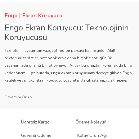
Engo | Ekran Koruyucu
Engo Ekran Koruyucu: Teknolojinin
Koruyucusu
Teknoloji, hayatımızın vazgeçilmez bir parçası haline geldi. Akıllı
telefonlar, tabletler, notebooklar ve daha birçok cihaz, günlük
yaşamımızda önemli bir rol oynuyor. Ancak bu cihazları korumak da bir o
kadar önemli. İşte burada,
Engo ekran koruyucuları
devreye giriyor. Engo,
kaliteli ve yenilikçi ekran koruyucu çözümleriyle cihazlarınızı çizilmelere,
darbelere ve diğer dış etkenlere karşı koruyarak, uzun ömürlü bir kullanım
sağlıyor.
Kalite ve Güvenin Adresi: Engo
Engo ekran koruyucuları
, uzun yıllara dayanan tecrübesi ve teknolojiye
Ücretsiz Kargo
Ödeme Kolaylığı
olan tutkusu ile tanınır. Müşteri memnuniyetini ön planda tutan marka, her
ürününü titiz bir kalite kontrol sürecinden geçirir. Kullanıcı dostu tasarımı
Güvenli Ödeme
Kolay Ürün Ağı