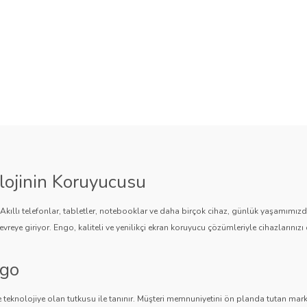
lojinin Koruyucusu
. Akıllı telefonlar, tabletler, notebooklar ve daha birçok cihaz, günlük yaşamımı
vreye giriyor. Engo, kaliteli ve yenilikçi ekran koruyucu çözümleriyle cihazlarınızı 
ngo
 teknolojiye olan tutkusu ile tanınır. Müşteri memnuniyetini ön planda tutan marka,