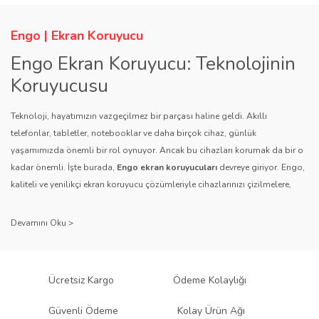
Engo | Ekran Koruyucu
Engo Ekran Koruyucu: Teknolojinin
Koruyucusu
Teknoloji, hayatımızın vazgeçilmez bir parçası haline geldi. Akıllı
telefonlar, tabletler, notebooklar ve daha birçok cihaz, günlük
yaşamımızda önemli bir rol oynuyor. Ancak bu cihazları korumak da bir o
kadar önemli. İşte burada,
Engo ekran koruyucuları
devreye giriyor. Engo,
kaliteli ve yenilikçi ekran koruyucu çözümleriyle cihazlarınızı çizilmelere,
darbelere ve diğer dış etkenlere karşı koruyarak, uzun ömürlü bir kullanım
sağlıyor.
Kalite ve Güvenin Adresi: Engo
Engo ekran koruyucuları
, uzun yıllara dayanan tecrübesi ve teknolojiye
Ücretsiz Kargo
Ödeme Kolaylığı
olan tutkusu ile tanınır. Müşteri memnuniyetini ön planda tutan marka, her
ürününü titiz bir kalite kontrol sürecinden geçirir. Kullanıcı dostu tasarımı
Güvenli Ödeme
Kolay Ürün Ağı