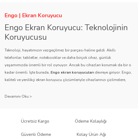
Engo | Ekran Koruyucu
Engo Ekran Koruyucu: Teknolojinin
Koruyucusu
Teknoloji, hayatımızın vazgeçilmez bir parçası haline geldi. Akıllı
telefonlar, tabletler, notebooklar ve daha birçok cihaz, günlük
yaşamımızda önemli bir rol oynuyor. Ancak bu cihazları korumak da bir o
kadar önemli. İşte burada,
Engo ekran koruyucuları
devreye giriyor. Engo,
kaliteli ve yenilikçi ekran koruyucu çözümleriyle cihazlarınızı çizilmelere,
darbelere ve diğer dış etkenlere karşı koruyarak, uzun ömürlü bir kullanım
sağlıyor.
Kalite ve Güvenin Adresi: Engo
Engo ekran koruyucuları
, uzun yıllara dayanan tecrübesi ve teknolojiye
Ücretsiz Kargo
Ödeme Kolaylığı
olan tutkusu ile tanınır. Müşteri memnuniyetini ön planda tutan marka, her
ürününü titiz bir kalite kontrol sürecinden geçirir. Kullanıcı dostu tasarımı
Güvenli Ödeme
Kolay Ürün Ağı