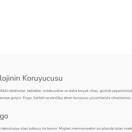
lojinin Koruyucusu
. Akıllı telefonlar, tabletler, notebooklar ve daha birçok cihaz, günlük yaşamımı
vreye giriyor. Engo, kaliteli ve yenilikçi ekran koruyucu çözümleriyle cihazlarınızı 
ngo
 teknolojiye olan tutkusu ile tanınır. Müşteri memnuniyetini ön planda tutan marka,