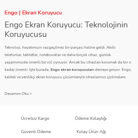
Engo | Ekran Koruyucu
Engo Ekran Koruyucu: Teknolojinin
Koruyucusu
Teknoloji, hayatımızın vazgeçilmez bir parçası haline geldi. Akıllı
telefonlar, tabletler, notebooklar ve daha birçok cihaz, günlük
yaşamımızda önemli bir rol oynuyor. Ancak bu cihazları korumak da bir o
kadar önemli. İşte burada,
Engo ekran koruyucuları
devreye giriyor. Engo,
kaliteli ve yenilikçi ekran koruyucu çözümleriyle cihazlarınızı çizilmelere,
darbelere ve diğer dış etkenlere karşı koruyarak, uzun ömürlü bir kullanım
sağlıyor.
Kalite ve Güvenin Adresi: Engo
Engo ekran koruyucuları
, uzun yıllara dayanan tecrübesi ve teknolojiye
Ücretsiz Kargo
Ödeme Kolaylığı
olan tutkusu ile tanınır. Müşteri memnuniyetini ön planda tutan marka, her
ürününü titiz bir kalite kontrol sürecinden geçirir. Kullanıcı dostu tasarımı
Güvenli Ödeme
Kolay Ürün Ağı